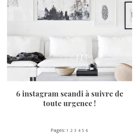
6 instagram scandi à suivre de
toute urgence !
PAGE
PAGE
PAGE
PAGE
PAGE
PAGE
Pages:
1
2
3
4
5
6