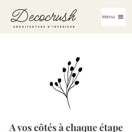
Skip
Skip
to
to
Menu
primary
main
navigation
content
Architecte
d'intérieur
A vos côtés à chaque étape