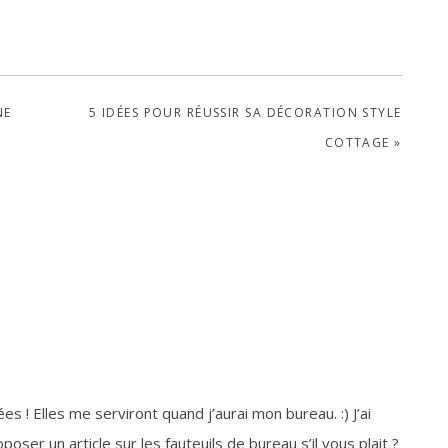
NEXT
NE
5 IDÉES POUR RÉUSSIR SA DÉCORATION STYLE
POST:
COTTAGE »
s ! Elles me serviront quand j’aurai mon bureau. :) J’ai
oser un article sur les fauteuils de bureau s’il vous plait ?