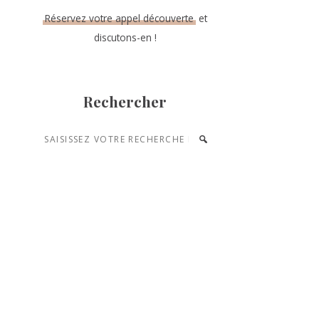
Réservez votre appel découverte
et
discutons-en !
Rechercher
Saisissez
votre
recherche
et
appuyez
sur
entrée