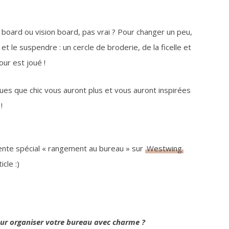
d board ou vision board, pas vrai ? Pour changer un peu,
t le suspendre : un cercle de broderie, de la ficelle et
our est joué !
ues que chic vous auront plus et vous auront inspirées
!
 vente spécial « rangement au bureau » sur
Westwing
cle :)
pour organiser votre bureau avec charme ?