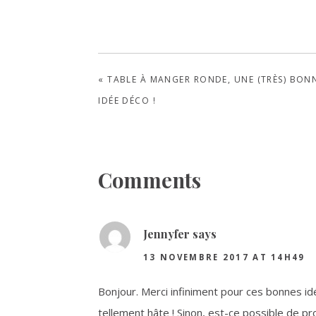
PREVIOUS
« TABLE À MANGER RONDE, UNE (TRÈS) BON
POST:
IDÉE DÉCO !
Reader
Comments
Interactions
Jennyfer
says
13 NOVEMBRE 2017 AT 14H49
Bonjour. Merci infiniment pour ces bonnes idée
tellement hâte ! Sinon, est-ce possible de prop