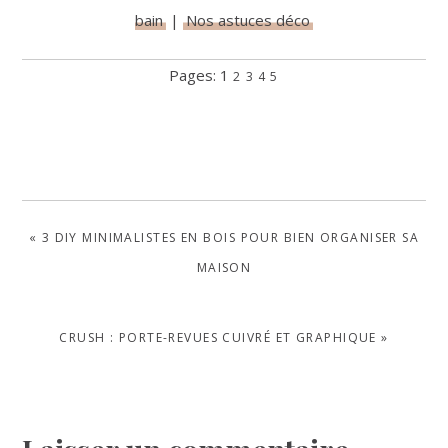
bain
|
Nos astuces déco
PAGE
PAGE
PAGE
PAGE
Page
Pages:
1
2
3
4
5
PREVIOUS
« 3 DIY MINIMALISTES EN BOIS POUR BIEN ORGANISER SA
POST:
MAISON
NEXT
CRUSH : PORTE-REVUES CUIVRÉ ET GRAPHIQUE »
POST: