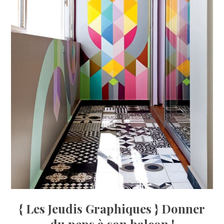
{ Les Jeudis Graphiques } Donner
du peps à son balcon !