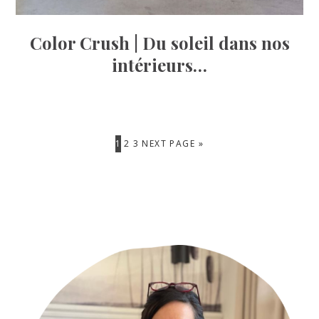
Color Crush | Du soleil dans nos
intérieurs…
PAGE
PAGE
PAGE
GO
1
2
3
NEXT PAGE »
TO
Primary
Sidebar