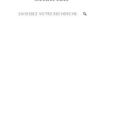
Saisissez
votre
recherche
et
appuyez
sur
entrée