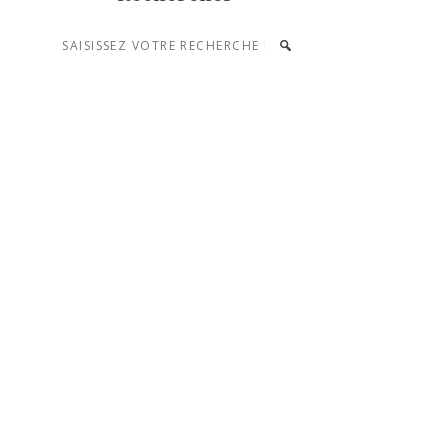
Saisissez
votre
recherche
et
appuyez
sur
entrée