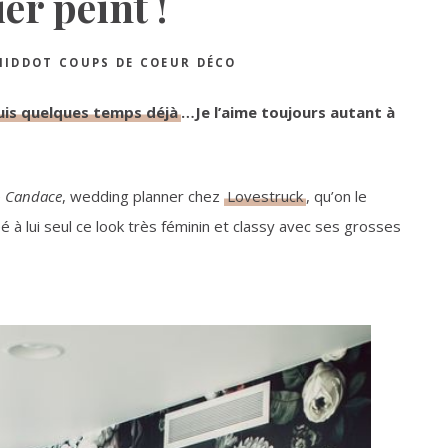
er peint !
MIDDOT
COUPS DE COEUR DÉCO
is quelques temps déjà
…Je l’aime toujours autant à
e
Candace
, wedding planner chez
Lovestruck
, qu’on le
éé à lui seul ce look très féminin et classy avec ses grosses