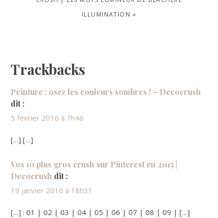
POST:
ILLUMINATION »
Reader
Trackbacks
Interactions
Peinture : osez les couleurs sombres ! – Decocrush
dit :
5 février 2016 à 7h46
[…] […]
Vos 10 plus gros crush sur Pinterest en 2015 |
Decocrush
dit :
19 janvier 2016 à 18h31
[…] : 01 | 02 | 03 | 04 | 05 | 06 | 07 | 08 | 09 | […]