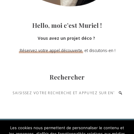
Hello, moi c’est Muriel !
Vous avez un projet déco ?
Réservez votre appel découverte
et discutons-en !
Rechercher
Saisissez
votre
recherche
et
appuyez
Les cookies nous permettent de personnaliser le contenu et
les annonces, d'offrir des fonctionnalités relatives aux médias