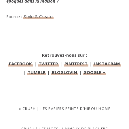
époques dans la maison ?
Source :
Style & Create
Retrouvez-nous sur :
FACEBOOK
|
TWITTER
|
PINTEREST
|
INSTAGRAM
|
TUMBLR
|
BLOGLOVIN
|
GOOGLE +
PREVIOUS
« CRUSH | LES PAPIERS PEINTS D’HIBOU HOME
POST:
NEXT
CRUSH | LES MOTS LUMINEUX DE BLACHÈRE