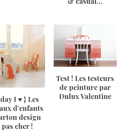
& casual…
Test ! Les testeurs
de peinture par
Dulux Valentine
oday I ♥ } Les
aux d’enfants
arton design
 pas cher !