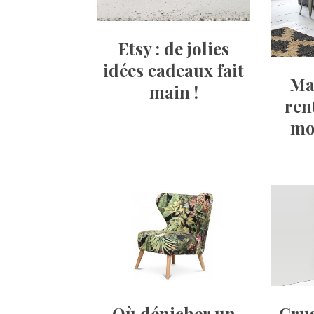
Etsy : de jolies
idées cadeaux fait
Ma 
main !
ren
mo
Crus
Où dénicher un