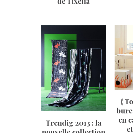
de Tixelia
{ T
bure
en c
Trendig 2013 : la
et
nouvelle collection