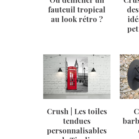
des
fauteuil tropical
idé
au look rétro ?
pet
Crush | Les toiles
C
tendues
barb
personnalisables