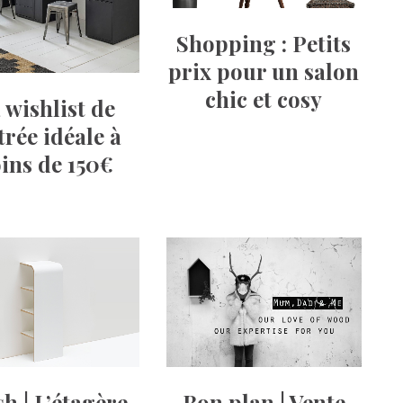
Shopping : Petits
prix pour un salon
chic et cosy
wishlist de
trée idéale à
ins de 150€
h | L’étagère
Bon plan | Vente