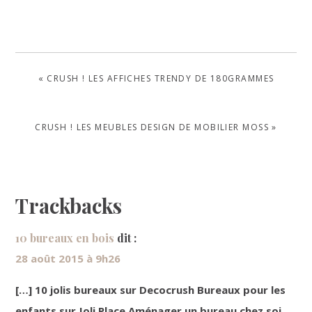
PREVIOUS
« CRUSH ! LES AFFICHES TRENDY DE 180GRAMMES
POST:
NEXT
CRUSH ! LES MEUBLES DESIGN DE MOBILIER MOSS »
POST:
Reader
Trackbacks
Interactions
10 bureaux en bois
dit :
28 août 2015 à 9h26
[…] 10 jolis bureaux sur Decocrush Bureaux pour les
enfants sur Joli Place Aménager un bureau chez soi