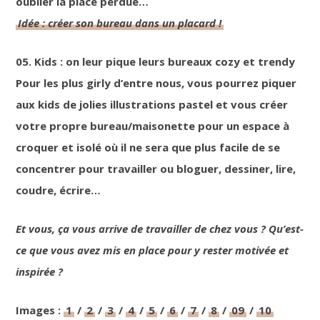
oublier la place perdue…
Idée : créer son bureau dans un placard !
05. Kids : on leur pique leurs bureaux cozy et trendy
Pour les plus girly d’entre nous, vous pourrez piquer
aux kids de jolies illustrations pastel et vous créer
votre propre bureau/maisonette pour un espace à
croquer et isolé où il ne sera que plus facile de se
concentrer pour
travailler ou bloguer, dessiner, lire,
coudre, écrire…
Et vous, ça vous arrive de travailler de chez vous ? Qu’est-
ce que vous avez mis en place pour y rester motivée et
inspirée ?
Images :
1
/
2
/
3
/
4
/
5
/
6
/
7
/
8
/
09
/
10