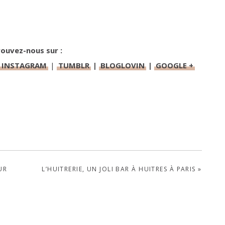
ouvez-nous sur :
|
INSTAGRAM
|
TUMBLR
|
BLOGLOVIN
|
GOOGLE +
NEXT
UR
L’HUITRERIE, UN JOLI BAR À HUITRES À PARIS »
POST: