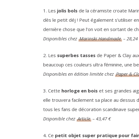
1. Les
jolis bols
de la céramiste croate Mari
dès le petit déj ! Peut également s’utiliser e
dernière chose que l’on voit en sortant de ch
Disponibles chez
Marinski Handmade
– 28,24
2. Les
superbes tasses
de Paper & Clay aux 
beaucoup ces couleurs ultra féminine, une be
Disponibles en édition limitée chez
Paper & Cl
3. Cette
horloge en bois
et ses grandes aig
elle trouvera facilement sa place au dessus d
tous les fans de décoration scandinave supe
Disponible chez
Article
– 43,47 €
4. Ce
petit objet super pratique pour fair