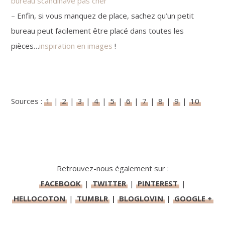
bureau scandinave pas cher
– Enfin, si vous manquez de place, sachez qu’un petit
bureau peut facilement être placé dans toutes les
pièces…
inspiration en images
!
Sources :
1
|
2
|
3
|
4
|
5
|
6
|
7
|
8
|
9
|
10
Retrouvez-nous également sur :
FACEBOOK
|
TWITTER
|
PINTEREST
|
HELLOCOTON
|
TUMBLR
|
BLOGLOVIN
|
GOOGLE +