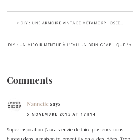
PREVIOUS
« DIY : UNE ARMOIRE VINTAGE MÉTAMORPHOSÉE…
POST:
NEXT
DIY : UN MIROIR MENTHE À L’EAU UN BRIN GRAPHIQUE ! »
POST:
Reader
Comments
Interactions
Nannette
says
5 NOVEMBRE 2013 AT 17H14
Super inspiration. J’aurais envie de faire plusieurs coins
bureau dans la maison tellement il y en a, des idées. Trop