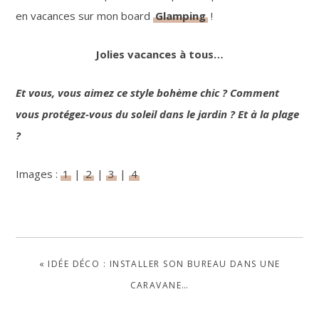
en vacances sur mon board
Glamping
!
Jolies vacances à tous…
Et vous, vous aimez ce style bohème chic ? Comment
vous protégez-vous du soleil dans le jardin ? Et à la plage
?
Images :
1
|
2
|
3
|
4
PREVIOUS
« IDÉE DÉCO : INSTALLER SON BUREAU DANS UNE
POST:
CARAVANE…