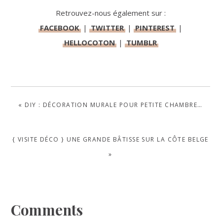
Retrouvez-nous également sur :
FACEBOOK
|
TWITTER
|
PINTEREST
|
HELLOCOTON
|
TUMBLR
PREVIOUS
« DIY : DÉCORATION MURALE POUR PETITE CHAMBRE…
POST:
NEXT
{ VISITE DÉCO } UNE GRANDE BÂTISSE SUR LA CÔTE BELGE
POST:
»
Reader
Comments