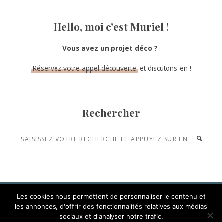
Hello, moi c’est Muriel !
Vous avez un projet déco ?
Réservez votre appel découverte
et discutons-en !
Rechercher
Saisissez
votre
recherche
et
appuyez
Les cookies nous permettent de personnaliser le contenu et
les annonces, d'offrir des fonctionnalités relatives aux médias
sur
sociaux et d'analyser notre trafic.
COPYRIGHT © 2026 · DECOCRUSH ·