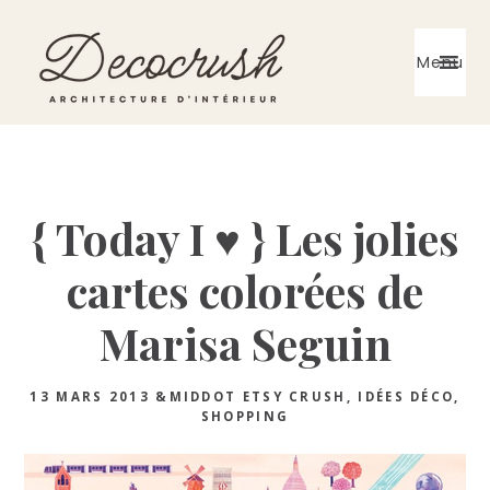
Skip
Skip
Skip
to
to
to
Menu
primary
main
primary
navigation
content
sidebar
Architecte
d'intérieur
{ Today I ♥ } Les jolies
cartes colorées de
Marisa Seguin
13 MARS 2013
&MIDDOT
ETSY CRUSH
,
IDÉES DÉCO
,
SHOPPING