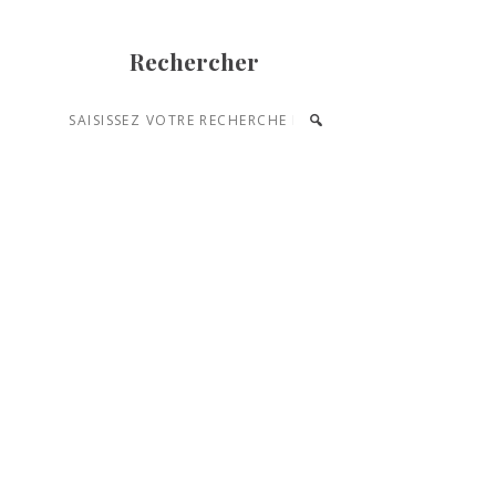
Rechercher
Saisissez
votre
recherche
et
appuyez
sur
entrée