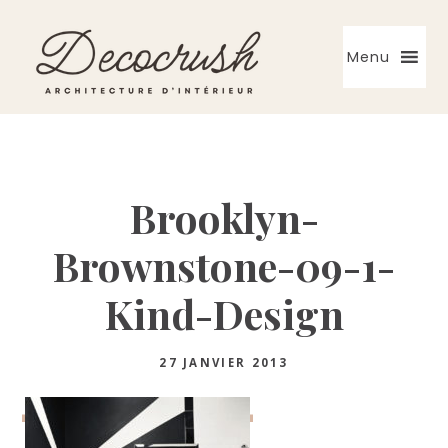
Skip
Skip
Skip
to
to
to
Menu
primary
main
primary
navigation
content
sidebar
Architecte
d'intérieur
Brooklyn-
Brownstone-09-1-
Kind-Design
27 JANVIER 2013