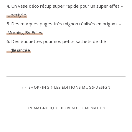
4. Un vase déco récup super rapide pour un super effet –
Libertylle
5. Des marques pages très mignon réalisés en origami –
Morning By Foley
6. Des étiquettes pour nos petits sachets de thé –
Fi(lle)ancée
PREVIOUS
« { SHOPPING } LES EDITIONS MUGS-DESIGN
POST:
NEXT
UN MAGNIFIQUE BUREAU HOMEMADE »
POST: