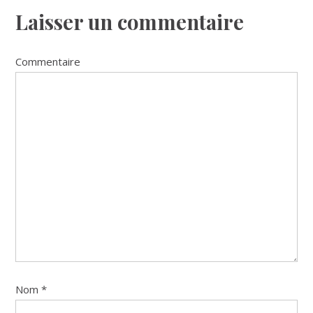
Reader
Laisser un commentaire
Interactions
Commentaire
Nom
*