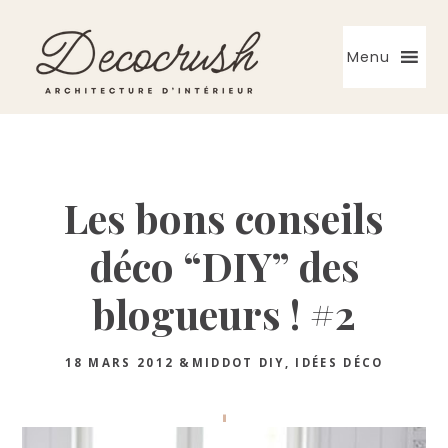
Skip
Skip
Skip
to
to
to
Menu
primary
main
primary
navigation
content
sidebar
Architecte
d'intérieur
Les bons conseils
déco “DIY” des
blogueurs ! #2
18 MARS 2012
&MIDDOT
DIY
,
IDÉES DÉCO