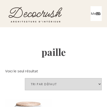
Skip
Skip
to
to
Menu
primary
main
navigation
content
Architecte
d'intérieur
paille
Voici le seul résultat