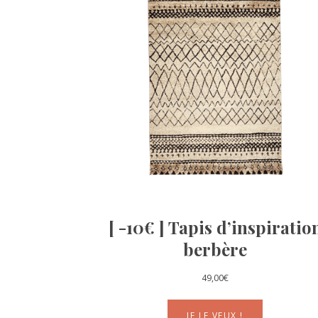
[ -10€ ] Tapis d’inspiratio
berbère
49,00
€
JE LE VEUX !