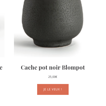
e
Cache pot noir Blompot
25,00
€
JE LE VEUX !