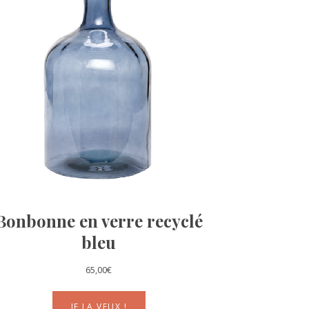
Bonbonne en verre recyclé
bleu
65,00
€
JE LA VEUX !