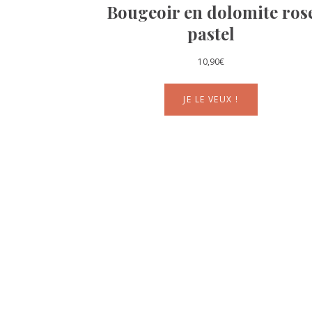
Bougeoir en dolomite ros
pastel
10,90
€
JE LE VEUX !