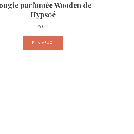
ougie parfumée Wooden de
Hypsoé
75,00
€
JE LA VEUX !