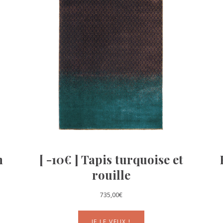
n
[ -10€ ] Tapis turquoise et
rouille
735,00
€
JE LE VEUX !