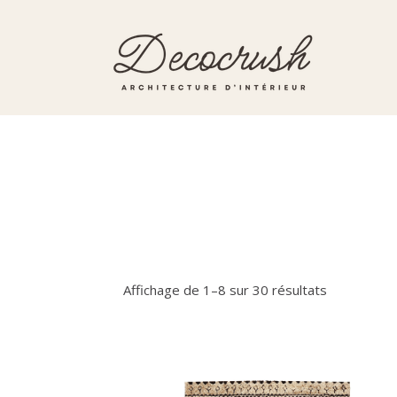
Skip
Skip
to
to
primary
main
navigation
content
Architecte
d'intérieur
Affichage de 1–8 sur 30 résultats