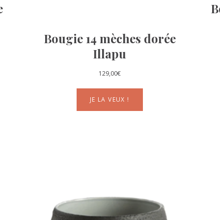
e
B
Bougie 14 mèches dorée
Illapu
129,00
€
JE LA VEUX !