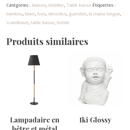
Catégories :
Maison
,
Mobilier
,
Table basse
Étiquettes :
bambou
,
blanc
,
bois
,
decoclico
,
gueridon
,
la chaise longue
,
scandinave
,
table basse
,
textile
Produits similaires
Lampadaire en
Iki Glossy
hêtre et métal