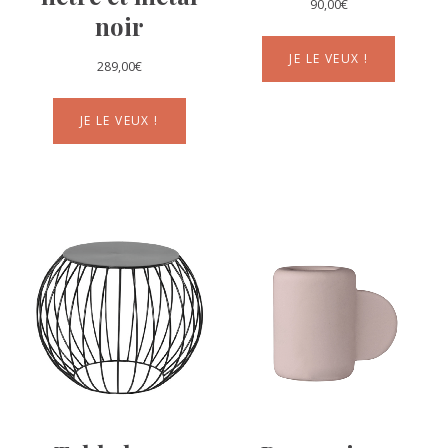
90,00
€
noir
JE LE VEUX !
289,00
€
JE LE VEUX !