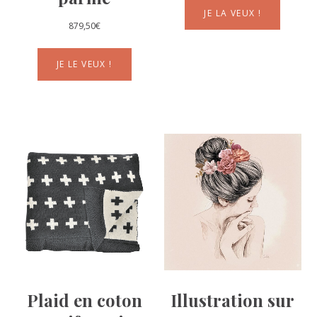
JE LA VEUX !
879,50
€
JE LE VEUX !
Plaid en coton
Illustration sur