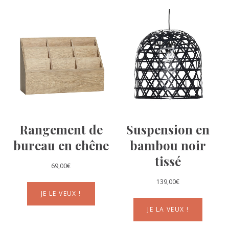
Rangement de
Suspension en
bureau en chêne
bambou noir
tissé
69,00
€
139,00
€
JE LE VEUX !
JE LA VEUX !