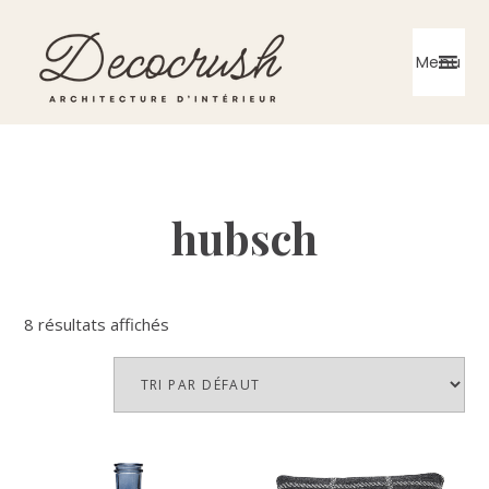
Skip
Skip
to
to
Menu
primary
main
navigation
content
Architecte
d'intérieur
hubsch
8 résultats affichés