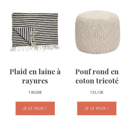
Plaid en laine à
Pouf rond en
rayures
coton tricoté
149,00
€
135,10
€
JE LE VEUX !
JE LE VEUX !