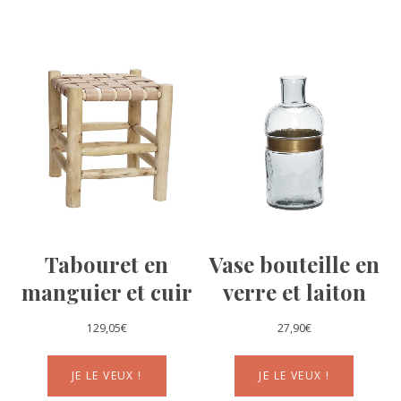
Tabouret en
Vase bouteille en
manguier et cuir
verre et laiton
129,05
€
27,90
€
JE LE VEUX !
JE LE VEUX !