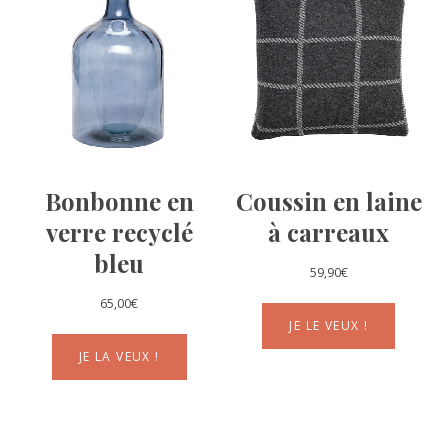
Bonbonne en
Coussin en laine
verre recyclé
à carreaux
bleu
59,90
€
65,00
€
JE LE VEUX !
JE LA VEUX !