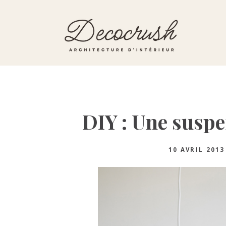
Skip
Skip
Skip
to
to
to
primary
main
primary
navigation
content
sidebar
Architecte
d'intérieur
DIY : Une suspe
10 AVRIL 2013